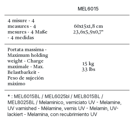
MEL6015
4 misure - 4
measures - 4
60x15x1,8 cm
mesures - 4 Maße
23,6x5,9x0,7”
- 4 medidas
Portata massima -
Maximum holding
weight - Charge
15 kg
maximale - Max.
33 lbs
Belastbarkeit -
Peso de sujeción
máximo
* : MEL6015BL / MEL6025bl / MEL8015BL /
MEL8025BL / Melaminico, verniciato UV - Melamine,
UV varnished - Mélamine, vernis UV - Melamin, UV-
lackiert - Melamina, con recubrimiento UV