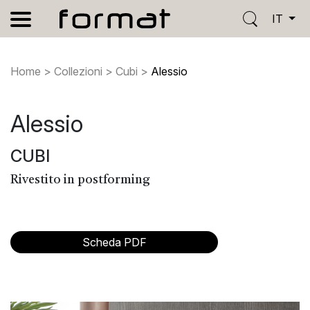
IT
Home
>
Collezioni
>
Cubi
>
Alessio
Alessio
CUBI
Rivestito in postforming
Scheda PDF