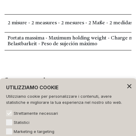
2 misure - 2 measures - 2 mesures - 2 Maße - 2 medidas
Portata massima - Maximum holding weight - Charge ma
Belastbarkeit - Peso de sujeción máximo
UTILIZZIAMO COOKIE
Utilizziamo cookie per personalizzare i contenuti, avere
©2026 - FORMAT s.r.l.
statistiche e migliorare la tua esperienza nel nostro sito web.
Tutti i diritti riservati.
Strettamente necessari
CONTATTI
Statistici
Via Istria 3
Marketing e targeting
31046 Oderzo Italy